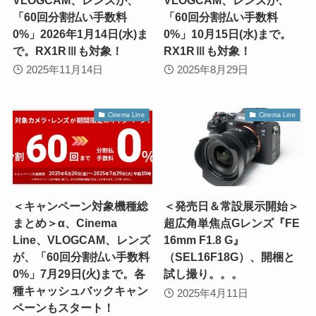
「60回分割払い手数料
「60回分割払い手数料
0%」2026年1月14日(水)ま
0%」10月15日(水)まで。
で。RX1RⅢも対象！
RX1RⅢも対象！
2025年11月14日
2025年8月29日
Cinema Line
Cinema Line
＜キャンペーン対象機種総
＜発売日＆常設展示開始＞
まとめ＞α、Cinema
超広角単焦点Gレンズ『FE
Line、VLOGCAM、レンズ
16mm F1.8 G』
が、「60回分割払い手数料
（SEL16F18G）、開梱と
0%」7月29日(火)まで。各
試し撮り。。。
種キャッシュバックキャン
2025年4月11日
ペーンもスタート！