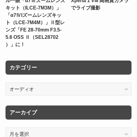
ル一眼「α7Ⅲズームレンズ
Xperia 1 VIII 高画質カメラ
キット（ILCE-7M3M）」
でライブ撮影
「α7ⅣIズームレンズキッ
ト（LCE-7M4M）」Ⅱ型レ
ンズ「FE 28-70mm F3.5-
5.6 OSS Ⅱ（SEL28702
）」に！
カテゴリー
カ
テ
ゴ
リ
アーカイブ
ー
ア