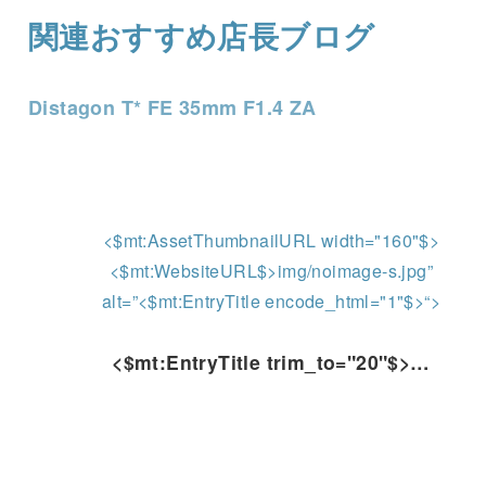
関連おすすめ店長ブログ
Distagon T* FE 35mm F1.4 ZA
<$mt:AssetThumbnailURL width="160"$>
<$mt:WebsiteURL$>img/noimage-s.jpg”
alt=”<$mt:EntryTitle encode_html="1"$>“>
<$mt:EntryTitle trim_to="20"$>…