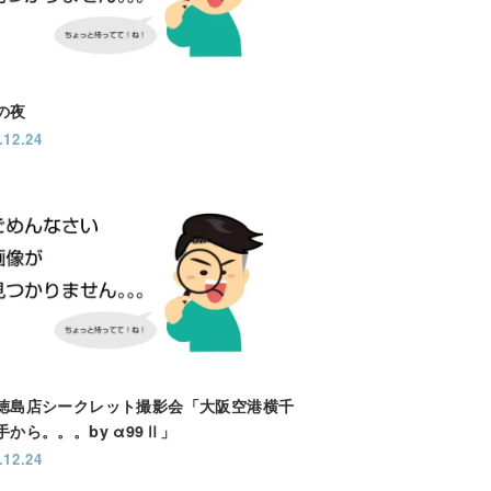
の夜
.12.24
徳島店シークレット撮影会「大阪空港横千
手から。。。by α99Ⅱ」
.12.24