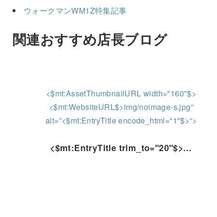
ウォークマンWM1Z特集記事
関連おすすめ店長ブログ
<$mt:AssetThumbnailURL width="160"$>
<$mt:WebsiteURL$>img/noimage-s.jpg”
alt=”<$mt:EntryTitle encode_html="1"$>“>
<$mt:EntryTitle trim_to="20"$>…