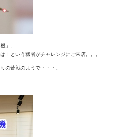
行機」。
こそは！という猛者がチャレンジにご来店。。。
なりの苦戦のようで・・・。