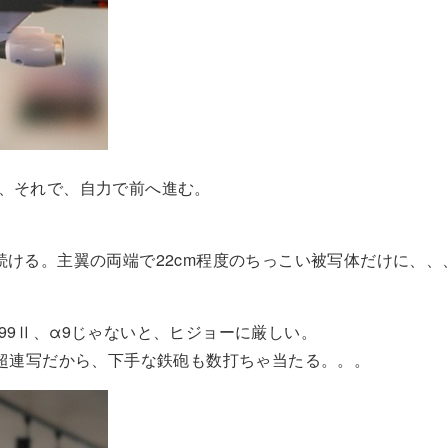
て、それで、自力で前へ進む。
続ける。主翼の両端で22cm程度のちっこい被写体だけに、、
。
99Ⅱ、α9じゃないと、ヒジョーに厳しい。
、超連写だから、下手な鉄砲も数打ちゃ当たる。。。