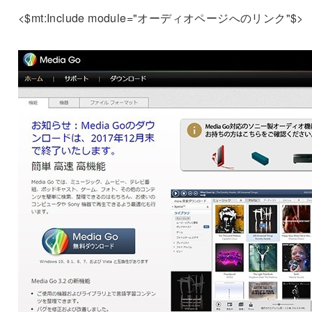
<$mt:Include module="オーディオページへのリンク"$>