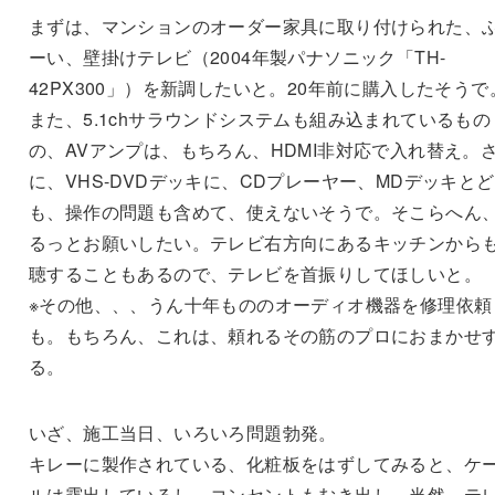
まずは、マンションのオーダー家具に取り付けられた、
ーい、壁掛けテレビ（2004年製パナソニック「TH-
42PX300」）を新調したいと。20年前に購入したそうで
また、5.1chサラウンドシステムも組み込まれているもの
の、AVアンプは、もちろん、HDMI非対応で入れ替え。
に、VHS-DVDデッキに、CDプレーヤー、MDデッキと
も、操作の問題も含めて、使えないそうで。そこらへん
るっとお願いしたい。テレビ右方向にあるキッチンから
聴することもあるので、テレビを首振りしてほしいと。
※その他、、、うん十年もののオーディオ機器を修理依頼
も。もちろん、これは、頼れるその筋のプロにおまかせ
る。
いざ、施工当日、いろいろ問題勃発。
キレーに製作されている、化粧板をはずしてみると、ケ
ルは露出しているし、コンセントもむき出し。当然、テ