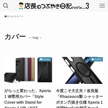
ホーム
カバー
カバー
– tag –
Xperia
Xperia
がらっと変わった、Xperia
今度こそ大丈夫！改良版
1 Ⅷ専用カバー「Style
「Rhaosoco製 シャッター
Cover with Stand for
ボタン穴抜き仕様 Xperia 1
Xperia 1 VIII（XQZ-
Ⅶ用MagSafe対応ケース」