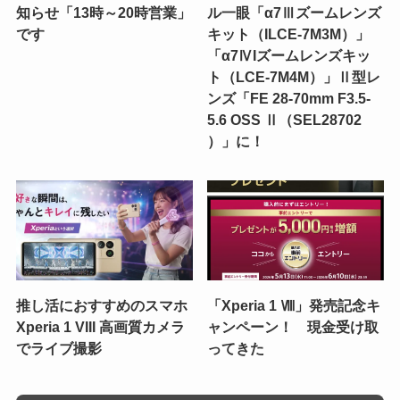
知らせ「13時～20時営業」
ル一眼「α7Ⅲズームレンズ
です
キット（ILCE-7M3M）」
「α7ⅣIズームレンズキッ
ト（LCE-7M4M）」Ⅱ型レ
ンズ「FE 28-70mm F3.5-
5.6 OSS Ⅱ（SEL28702
）」に！
推し活におすすめのスマホ
「Xperia 1 Ⅷ」発売記念キ
Xperia 1 VIII 高画質カメラ
ャンペーン！ 現金受け取
でライブ撮影
ってきた