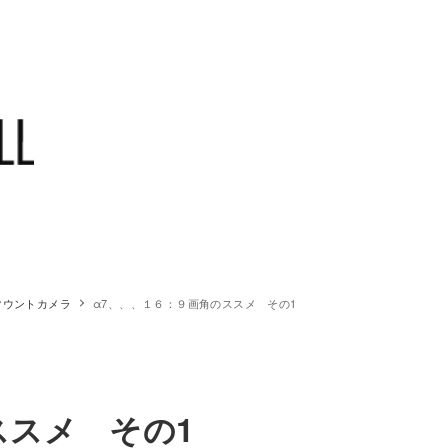
マウントカメラ
α7、、、１６：９画角のススメ その1
ススメ その1