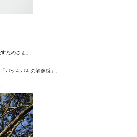
映すためさぁ」
、「パッキパキの解像感」。
も、