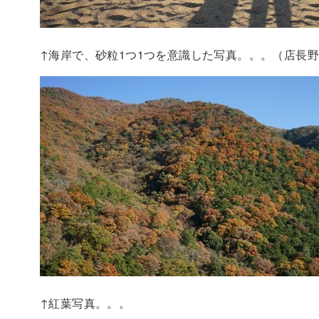
↑海岸で、砂粒1つ1つを意識した写真。。。（店長
↑紅葉写真。。。