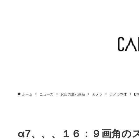
ホーム
ニュース
お店の展示商品
カメラ
カメラ本体
E
α7、、、１６：９画角の