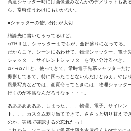
高速シャッター時には画像歪みなんかのデメリットもあ
ら、常時使うわけにもいかない。
●シャッターの使い分けが大切
結論先に書いちゃってるけど。
α7RⅡは、シャッターまでもが、全部盛りになってる。
だからこそ、シーンにあわせて、物理シャッター、電子
シャッター、サイレントシャッターを使い分けるべき。
α7→α7Ⅱと、使ってきて、常時電子先幕シャッターだけ
撮影してきて、特に困ったことないんだけどねぇ。やは
風景写真などでは、画質命ってときには、物理シャッタ
行くのが本筋なんだろうなぁ・・・。
あああああああ、しまった、、、物理、電子、サイレン
ト、、、カスタム割り当てできて、ささっと切り替えで
のか、実機で確認するの忘れたっ！
これから、ソニーストア銀座大阪名古屋行く人orすでに