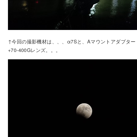
↑今回の撮影機材は、、、α7Sと、Aマウントアダプター
+70-400Gレンズ。。。