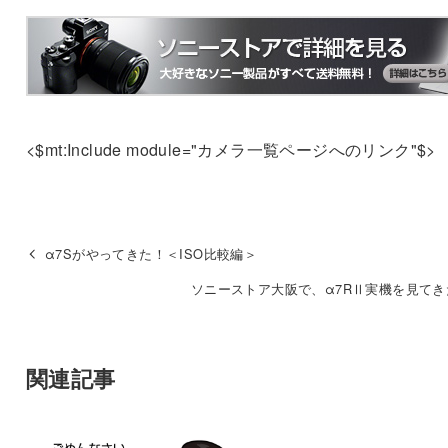
<$mt:Include module="カメラ一覧ページへのリンク"$>
α7Sがやってきた！＜ISO比較編＞
ソニーストア大阪で、α7RⅡ実機を見てき
関連記事