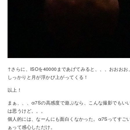
↑さらに、ISOを40000まであげてみると、、、おおおお
しっかりと月が浮かび上がってくる！
以上！
まぁ、、、α7Sの高感度で遊ぶなら、こんな撮影でもい
は思うけど。。。
個人的には、なーんにも面白くなかった。α7Sってすご
ぁって感心しただけ。