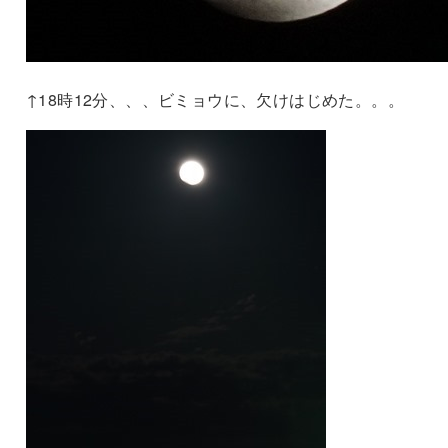
↑18時12分、、、ビミョウに、欠けはじめた。。。