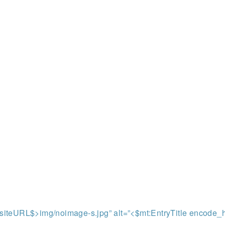
iteURL$>img/noimage-s.jpg” alt=”<$mt:EntryTitle encode_