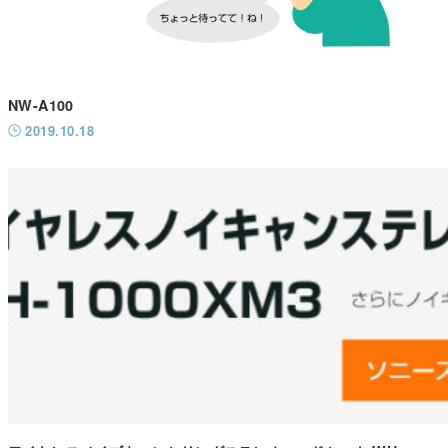
NW-A100
2019.10.18