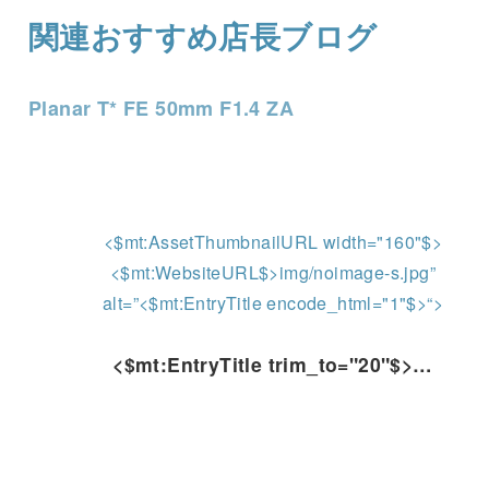
関連おすすめ店長ブログ
Planar T* FE 50mm F1.4 ZA
<$mt:AssetThumbnailURL width="160"$>
<$mt:WebsiteURL$>img/noimage-s.jpg”
alt=”<$mt:EntryTitle encode_html="1"$>“>
<$mt:EntryTitle trim_to="20"$>…