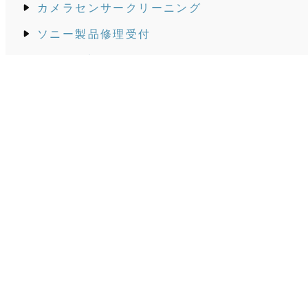
カメラセンサークリーニング
ソニー製品修理受付
データ復旧
ソニーストア
ソニーストアはこちらから
全国のソニーストアへの、お電話でのご注文の際は
店ショップコード
「2031001」
をお伝えください。
ご紹介カード
上記バナーから
紹介カード
を印刷してお持ちいただくか
会計の際に画面をご提示ください。
© Copyright 2026株式会社コール All Rights Reserved
.