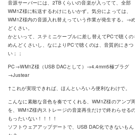
音源サーバーには、2TBくらいの音楽が入ってて、全部
WM1Z様に転送するわけにもいかず。気分によっては、
WM1Z様内の音源入れ替えっていう作業が発生する。→
どくさい。
かといって、ステミニケーブルに差し替えてPCで聴くの
めんどくさいし、なによりPCで聴くのは、音質的にきつ
い；；
PC→WM1Z様（USB DACとして）→4.4mm5極プラグ
→Justear
↑これが実現できれば、ほんといろいろ便利なわけで。
こんなに素敵な音色を奏でてくれる、WM1Z様のアンプ
を、WM1Z様内ストレージの音楽再生だけで終わらせる
もったいない！！！！
ソフトウェアアップデートで、USB DAC化できないもん