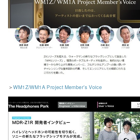
＞
WM1Z/WM1A Project Member’s Voice