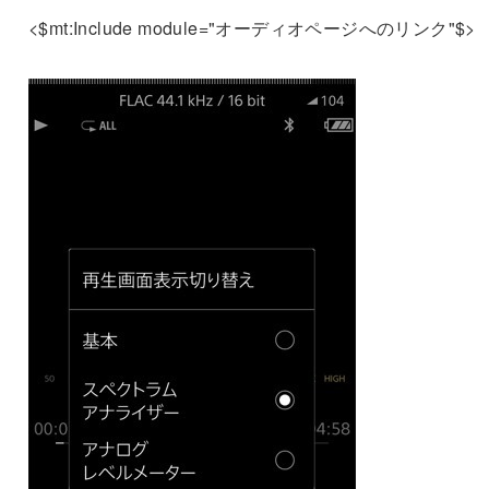
<$mt:Include module="オーディオページへのリンク"$>