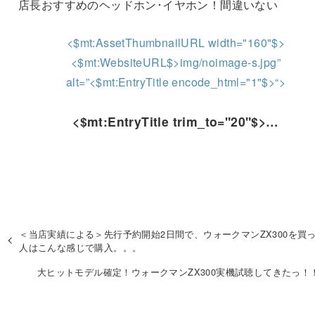
店長おすすめのヘッドホン･イヤホン！間違いない
<$mt:AssetThumbnailURL width="160"$>
<$mt:WebsiteURL$>img/noimage-s.jpg”
alt=”<$mt:EntryTitle encode_html="1"$>“>
<$mt:EntryTitle trim_to="20"$>…
＜当店実績による＞先行予約開始2日間で、ウォークマンZX300を買
人はこんな感じで購入。。。
大ヒットモデル確定！ウォークマンZX300実機試聴してきたっ！