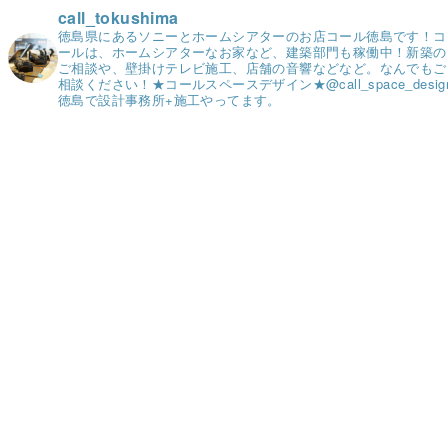
call_tokushima
徳島県にあるソニーとホームシアターのお店コール徳島です！
コ
ールは、ホームシアターなお家など、建築部門も稼働中！
新築の
ご相談や、壁掛けテレビ施工、店舗の音響などなど。
なんでもご
相談ください！
★コールスペースデザイン★
@call_space_desig
徳島で設計事務所+施工やってます。