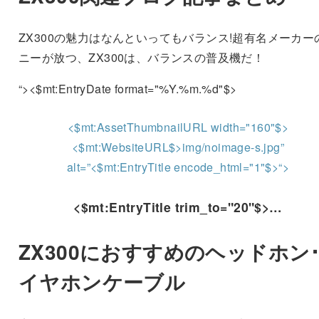
ZX300の魅力はなんといってもバランス!超有名メーカー
ニーが放つ、ZX300は、バランスの普及機だ！
“><$mt:EntryDate format="%Y.%m.%d"$>
<$mt:AssetThumbnailURL width="160"$>
<$mt:WebsiteURL$>img/noimage-s.jpg”
alt=”<$mt:EntryTitle encode_html="1"$>“>
<$mt:EntryTitle trim_to="20"$>…
ZX300におすすめのヘッドホン
イヤホンケーブル