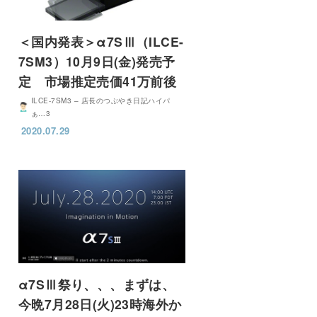
＜国内発表＞α7SⅢ（ILCE-
7SM3）10月9日(金)発売予
定 市場推定売価41万前後
ILCE-7SM3 – 店長のつぶやき日記ハイパ
ぁ…3
2020.07.29
α7SⅢ祭り、、、まずは、
今晩7月28日(火)23時海外か