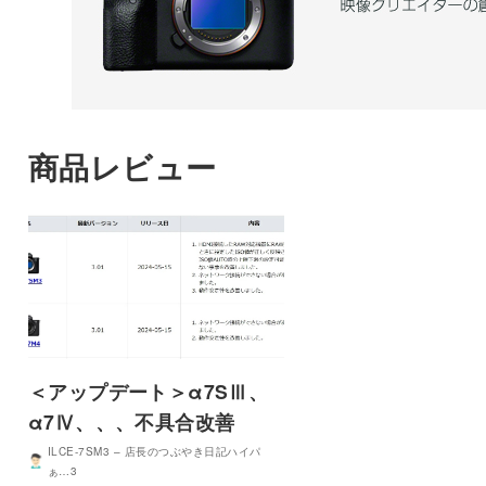
商品レビュー
＜アップデート＞α7SⅢ、
α7Ⅳ、、、不具合改善
ILCE-7SM3 – 店長のつぶやき日記ハイパ
ぁ…3