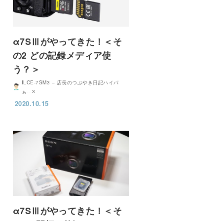
α7SⅢがやってきた！＜そ
の2 どの記録メディア使
う？＞
ILCE-7SM3 – 店長のつぶやき日記ハイパ
ぁ…3
2020.10.15
α7SⅢがやってきた！＜そ