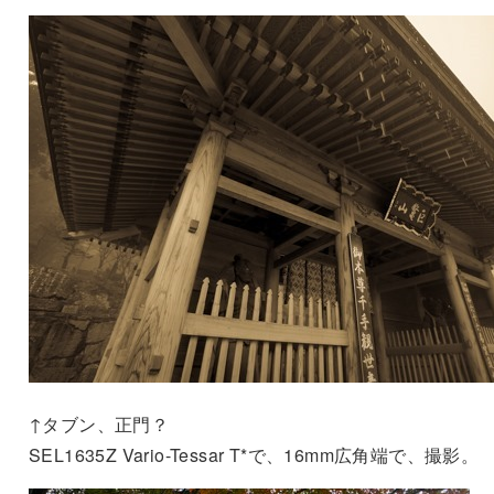
↑タブン、正門？
SEL1635Z Vario-Tessar T*で、16mm広角端で、撮影。