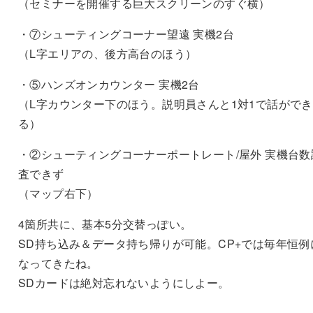
（セミナーを開催する巨大スクリーンのすぐ横）
・⑦シューティングコーナー望遠 実機2台
（L字エリアの、後方高台のほう）
・⑤ハンズオンカウンター 実機2台
（L字カウンター下のほう。説明員さんと1対1で話ができ
る）
・②シューティングコーナーポートレート/屋外 実機台数
査できず
（マップ右下）
4箇所共に、基本5分交替っぽい。
SD持ち込み＆データ持ち帰りが可能。CP+では毎年恒例
なってきたね。
SDカードは絶対忘れないようにしよー。