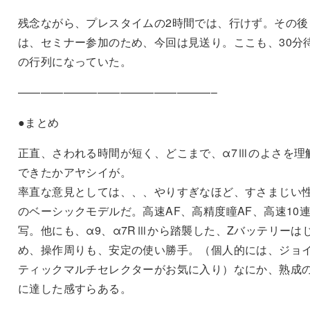
残念ながら、プレスタイムの2時間では、行けず。その後
は、セミナー参加のため、今回は見送り。ここも、30分
の行列になっていた。
—————————————————–
●まとめ
正直、さわれる時間が短く、どこまで、α7Ⅲのよさを理
できたかアヤシイが。
率直な意見としては、、、やりすぎなほど、すさまじい
のベーシックモデルだ。高速AF、高精度瞳AF、高速10
写。他にも、α9、α7RⅢから踏襲した、Zバッテリーは
め、操作周りも、安定の使い勝手。（個人的には、ジョ
ティックマルチセレクターがお気に入り）なにか、熟成
に達した感すらある。