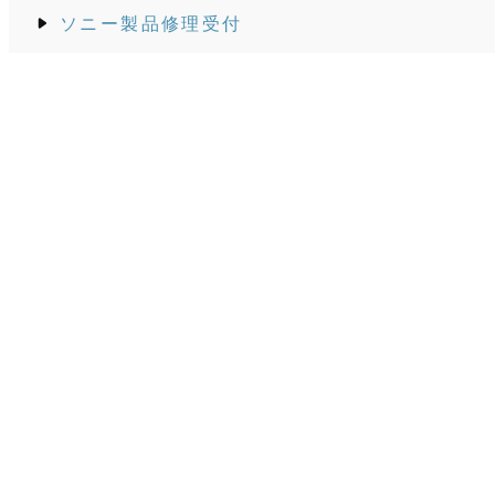
ソニー製品修理受付
データ復旧
ソニーストア
ソニーストアはこちらから
全国のソニーストアへの、お電話でのご注文の際は
店ショップコード
「2031001」
をお伝えください。
ご紹介カード
上記バナーから
紹介カード
を印刷してお持ちいただくか
会計の際に画面をご提示ください。
© Copyright 2026株式会社コール All Rights Reserved
.