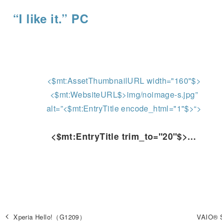
“I like it.” PC
<$mt:AssetThumbnailURL width="160"$>
<$mt:WebsiteURL$>img/noimage-s.jpg”
alt=”<$mt:EntryTitle encode_html="1"$>“>
<$mt:EntryTitle trim_to="20"$>…
Xperia Hello!（G1209）
VAIO® 