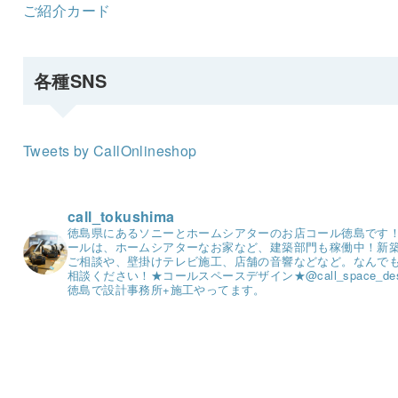
ご紹介カード
各種SNS
Tweets by CallOnlineshop
call_tokushima
徳島県にあるソニーとホームシアターのお店コール徳島です
ールは、ホームシアターなお家など、建築部門も稼働中！
新
ご相談や、壁掛けテレビ施工、店舗の音響などなど。
なんで
相談ください！
★コールスペースデザイン★
@call_space_de
徳島で設計事務所+施工やってます。