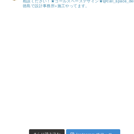
相談ください！
★コールスペースデザイン★
@call_space_de
徳島で設計事務所+施工やってます。