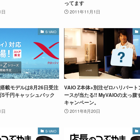
ってます
1日
2011年11月1日
S-VAIO
LTE搭載モデルは8月26日受注
VAIO Z本体+別注ゼロハリバー
3万5千円キャッシュバック
ースが当たる!! MyVAIOの太っ
キャンペーン。
1日
2011年8月20日
S-VAIO