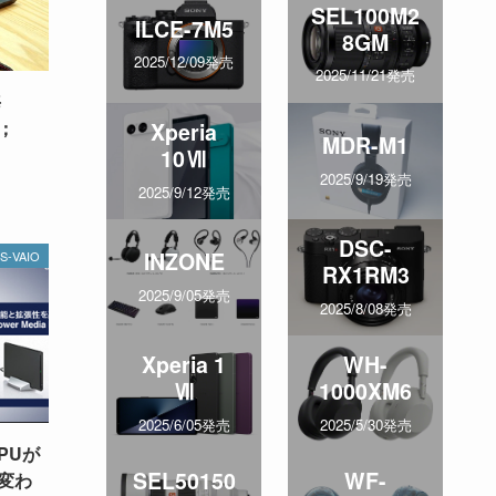
SEL100M2
ILCE-7M5
8GM
2025/12/09発売
2025/11/21発売
毎
；
Xperia
MDR-M1
10Ⅶ
2025/9/19発売
2025/9/12発売
DSC-
INZONE
S-VAIO
RX1RM3
2025/9/05発売
2025/8/08発売
Xperia 1
WH-
Ⅶ
1000XM6
2025/6/05発売
2025/5/30発売
PUが
SEL50150
WF-
変わ