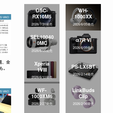
DSC-
WH-
RX10M5
1000XX
S-VAIO
2026/7/31発売
2026/6/05発売
SEL10040
α7R VI
0MC
2026/6/05発売
2026/6/05発売
問題、全
Xperia
PS-LX5BT
も。
1VIII
2026/2/14発売
2026/6/11発売
WF-
LinkBuds
S-VAIO
1000XM6
Clip
2026/2/27発売
2026/2/06発売