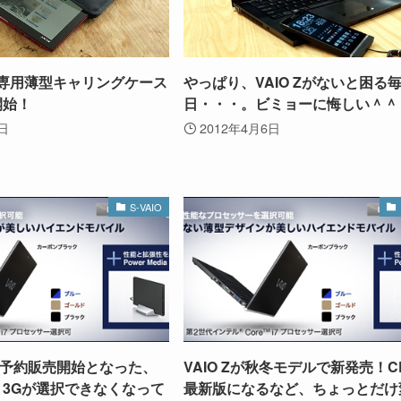
o13専用薄型キャリングケース
やっぱり、VAIO Zがないと困る
開始！
日・・・。ビミョーに悔しい＾＾
3日
2012年4月6日
S-VAIO
予約販売開始となった、
VAIO Zが秋冬モデルで新発売！C
、、3Gが選択できなくなって
最新版になるなど、ちょっとだけ