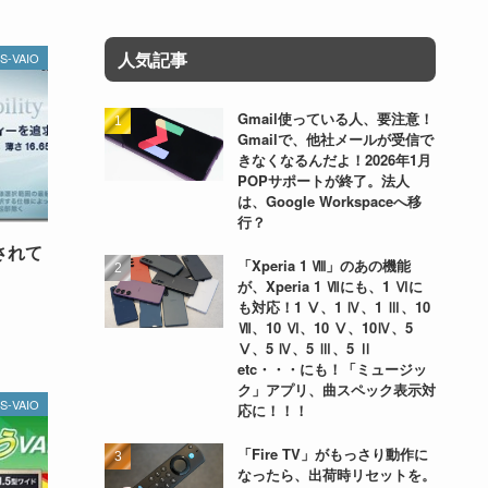
人気記事
S-VAIO
Gmail使っている人、要注意！
Gmailで、他社メールが受信で
きなくなるんだよ！2026年1月
POPサポートが終了。法人
は、Google Workspaceへ移
行？
視されて
「Xperia 1 Ⅷ」のあの機能
が、Xperia 1 Ⅶにも、1 Ⅵに
も対応！1 Ⅴ、1 Ⅳ、1 Ⅲ、10
Ⅶ、10 Ⅵ、10 Ⅴ、10Ⅳ、5
Ⅴ、5 Ⅳ、5 Ⅲ、5 Ⅱ
etc・・・にも！「ミュージッ
ク」アプリ、曲スペック表示対
S-VAIO
応に！！！
「Fire TV」がもっさり動作に
なったら、出荷時リセットを。