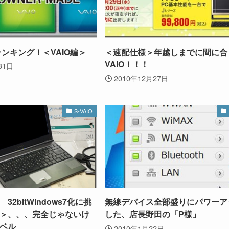
ランキング！＜VAIO編＞
＜速配仕様＞年越しまでに間に合
VAIO！！！
31日
2010年12月27日
S-VAIO
SZ 32bitWindows7化に挑
無線デバイス全部盛りにパワーア
＞、、、完全じゃないけ
した、店長野田の「P様」
ベル
2010年1月22日