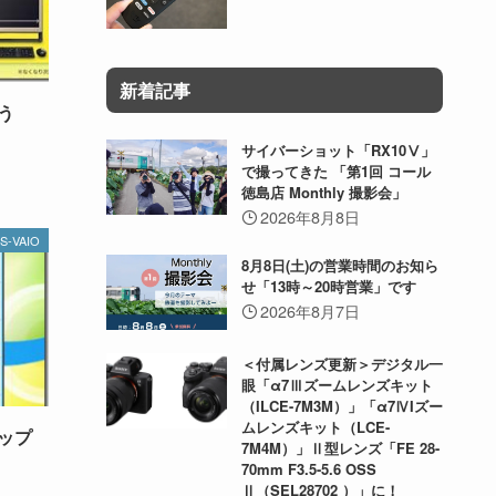
新着記事
う
サイバーショット「RX10Ⅴ」
で撮ってきた 「第1回 コール
徳島店 Monthly 撮影会」
2026年8月8日
S-VAIO
8月8日(土)の営業時間のお知ら
せ「13時～20時営業」です
2026年8月7日
＜付属レンズ更新＞デジタル一
眼「α7Ⅲズームレンズキット
（ILCE-7M3M）」「α7ⅣIズー
ムレンズキット（LCE-
ップ
7M4M）」Ⅱ型レンズ「FE 28-
70mm F3.5-5.6 OSS
Ⅱ（SEL28702 ）」に！