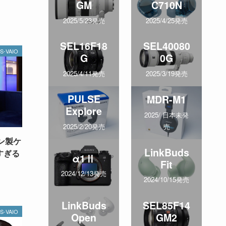
GM
C710N
2025/5/23発売
2025/4/25発売
SEL16F18
SEL40080
S-VAIO
G
0G
2025/4/11発売
2025/3/19発売
PULSE
MDR-M1
Explore
2025/ 日本未発
売
2025/2/20発売
トン製ケ
LinkBuds
腹すぎる
α1Ⅱ
Fit
2024/12/13発売
2024/10/15発売
LinkBuds
SEL85F14
S-VAIO
Open
GM2