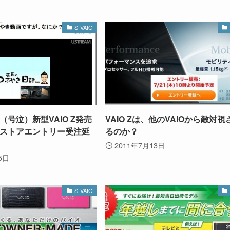
S-VAIO
号泣）新型VAIO Z発売
VAIO Zは、他のVAIOから敵対
ストアエントリー受注延
るのか？
2011年7月13日
5日
S-VAIO