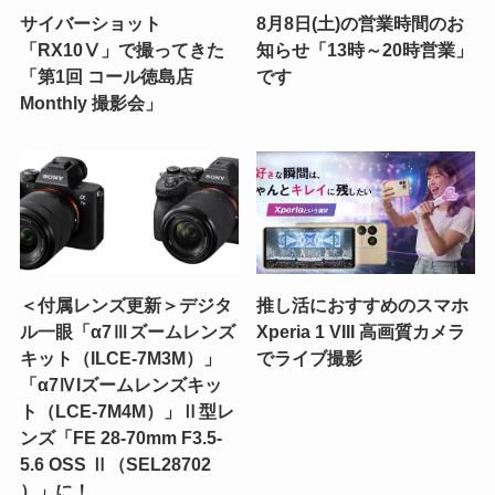
サイバーショット
8月8日(土)の営業時間のお
「RX10Ⅴ」で撮ってきた
知らせ「13時～20時営業」
「第1回 コール徳島店
です
Monthly 撮影会」
＜付属レンズ更新＞デジタ
推し活におすすめのスマホ
ル一眼「α7Ⅲズームレンズ
Xperia 1 VIII 高画質カメラ
キット（ILCE-7M3M）」
でライブ撮影
「α7ⅣIズームレンズキッ
ト（LCE-7M4M）」Ⅱ型レ
ンズ「FE 28-70mm F3.5-
5.6 OSS Ⅱ（SEL28702
）」に！