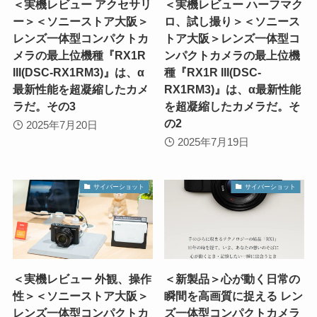
＜実機レビュー アクセサリ
＜実機レビュー ハーフマク
ー＞＜ソニーストア大阪＞
ロ、試し撮り＞＜ソニース
レンズ一体型コンパクトカ
トア大阪＞レンズ一体型コ
メラの最上位機種『RX1R
ンパクトカメラの最上位機
III(DSC-RX1RM3)』は、α
種『RX1R III(DSC-
最新性能を超凝縮したカメ
RX1RM3)』は、α最新性能
ラだ。その3
を超凝縮したカメラだ。そ
の2
2025年7月20日
2025年7月19日
サイバーショット
サイバーショット
＜実機レビュー 外観、操作
＜新製品＞心が動く日常の
性＞＜ソニーストア大阪＞
瞬間を高画質に捉える レン
レンズ一体型コンパクトカ
ズ一体型コンパクトカメラ