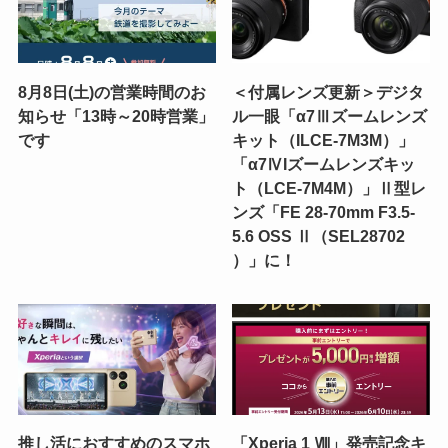
8月8日(土)の営業時間のお
＜付属レンズ更新＞デジタ
知らせ「13時～20時営業」
ル一眼「α7Ⅲズームレンズ
です
キット（ILCE-7M3M）」
「α7ⅣIズームレンズキッ
ト（LCE-7M4M）」Ⅱ型レ
ンズ「FE 28-70mm F3.5-
5.6 OSS Ⅱ（SEL28702
）」に！
推し活におすすめのスマホ
「Xperia 1 Ⅷ」発売記念キ