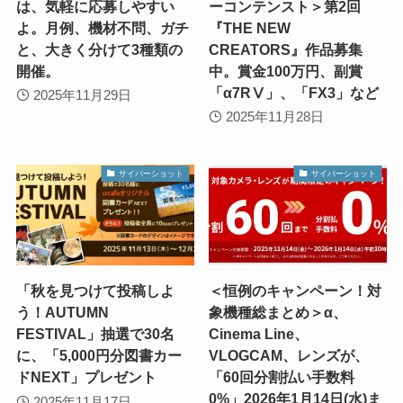
は、気軽に応募しやすい
ーコンテンスト＞第2回
よ。月例、機材不問、ガチ
『THE NEW
と、大きく分けて3種類の
CREATORS』作品募集
開催。
中。賞金100万円、副賞
「α7RⅤ」、「FX3」など
2025年11月29日
2025年11月28日
サイバーショット
サイバーショット
「秋を見つけて投稿しよ
＜恒例のキャンペーン！対
う！AUTUMN
象機種総まとめ＞α、
FESTIVAL」抽選で30名
Cinema Line、
に、「5,000円分図書カー
VLOGCAM、レンズが、
ドNEXT」プレゼント
「60回分割払い手数料
0%」2026年1月14日(水)ま
2025年11月17日