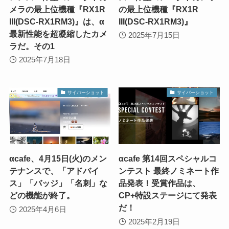
メラの最上位機種『RX1R
の最上位機種『RX1R
III(DSC-RX1RM3)』は、α
III(DSC-RX1RM3)』
最新性能を超凝縮したカメ
2025年7月15日
ラだ。その1
2025年7月18日
サイバーショット
サイバーショット
αcafe、4月15日(火)のメン
αcafe 第14回スペシャルコ
テナンスで、「アドバイ
ンテスト 最終ノミネート作
ス」「バッジ」「名刺」な
品発表！受賞作品は、
どの機能が終了。
CP+特設ステージにて発表
だ！
2025年4月6日
2025年2月19日