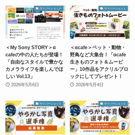
サイバーショット
サイバーショット
＜My Sony STORY＞α
＜αcafe＞ペット・動物・
cafeの中の人たちが登場！
野鳥など大集合！「αcafe
「自由なスタイルで豊かな
生きものフォト＆ムービ
カメラライフを楽しんでほ
ー」10作品をアクリルブロ
しい Vol.13」
ックにしてプレゼント！
2026年5月6日
2026年5月4日
サイバーショット
サイバーショット