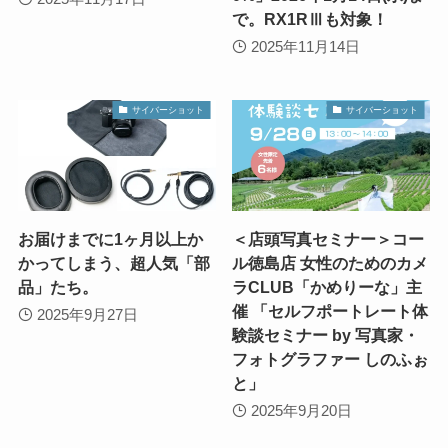
で。RX1RⅢも対象！
2025年11月14日
サイバーショット
サイバーショット
お届けまでに1ヶ月以上か
＜店頭写真セミナー＞コー
かってしまう、超人気「部
ル徳島店 女性のためのカメ
品」たち。
ラCLUB「かめりーな」主
催 「セルフポートレート体
2025年9月27日
験談セミナー by 写真家・
フォトグラファー しのふぉ
と」
2025年9月20日