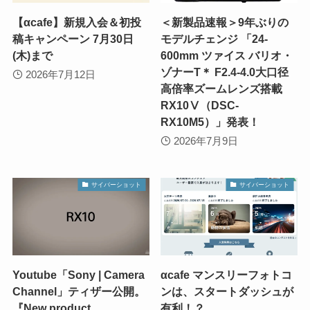
【αcafe】新規入会＆初投
＜新製品速報＞9年ぶりの
稿キャンペーン 7月30日
モデルチェンジ 「24-
(木)まで
600mm ツァイス バリオ・
ゾナーT＊ F2.4-4.0大口径
2026年7月12日
高倍率ズームレンズ搭載
RX10Ⅴ（DSC-
RX10M5）」発表！
2026年7月9日
サイバーショット
サイバーショット
Youtube「Sony | Camera
αcafe マンスリーフォトコ
Channel」ティザー公開。
ンは、スタートダッシュが
『New product
有利！？