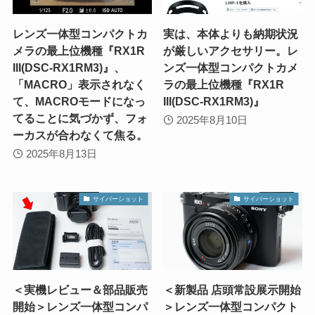
レンズ一体型コンパクトカ
実は、本体よりも納期状況
メラの最上位機種『RX1R
が厳しいアクセサリー。レ
III(DSC-RX1RM3)』、
ンズ一体型コンパクトカメ
「MACRO」表示されなく
ラの最上位機種『RX1R
て、MACROモードになっ
III(DSC-RX1RM3)』
てることに気づかず、フォ
2025年8月10日
ーカスが合わなくて焦る。
2025年8月13日
サイバーショット
サイバーショット
＜実機レビュー＆部品販売
＜新製品 店頭常設展示開始
開始＞レンズ一体型コンパ
＞レンズ一体型コンパクト