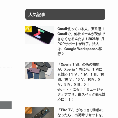
人気記事
Gmail使っている人、要注意！
Gmailで、他社メールが受信で
きなくなるんだよ！2026年1月
POPサポートが終了。法人
は、Google Workspaceへ移
行？
「Xperia 1 Ⅷ」のあの機能
が、Xperia 1 Ⅶにも、1 Ⅵに
も対応！1 Ⅴ、1 Ⅳ、1 Ⅲ、10
Ⅶ、10 Ⅵ、10 Ⅴ、10Ⅳ、5
Ⅴ、5 Ⅳ、5 Ⅲ、5 Ⅱ
etc・・・にも！「ミュージッ
ク」アプリ、曲スペック表示対
応に！！！
「Fire TV」がもっさり動作に
なったら、出荷時リセットを。