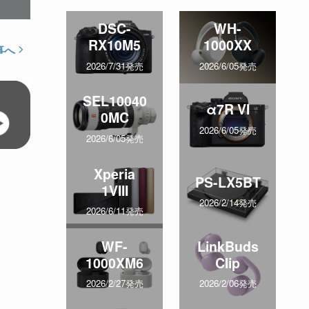
DSC-
WH-
RX10M5
1000XX
事へ
2026/7/31発売
2026/6/05発売
SEL10040
α7R VI
0MC
2026/6/05発売
2026/6/05発売
Xperia
PS-LX5BT
1VIII
2026/2/14発売
2026/6/11発売
WF-
LinkBuds
1000XM6
Clip
2026/2/27発売
2026/2/06発売