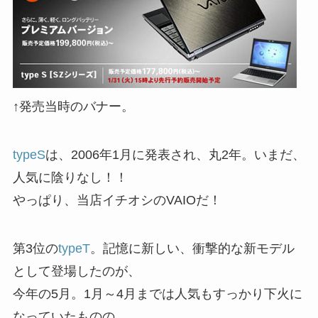
↑発売当時のバナー。
typeS
は、2006年1月に発表され、丸2年。いまだ、
人気に陰りなし！！
やっぱり、当店イチオシのVAIOだ！
第3位の
typeT
。記憶に新しい、衝撃的な新モデル
として登場したのが、
今年の5月。1月～4月までは人気もすっかり下火に
なっていたものの、