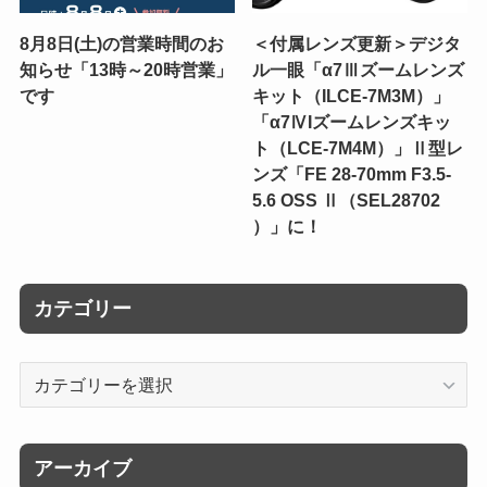
8月8日(土)の営業時間のお
＜付属レンズ更新＞デジタ
知らせ「13時～20時営業」
ル一眼「α7Ⅲズームレンズ
です
キット（ILCE-7M3M）」
「α7ⅣIズームレンズキッ
ト（LCE-7M4M）」Ⅱ型レ
ンズ「FE 28-70mm F3.5-
5.6 OSS Ⅱ（SEL28702
）」に！
カテゴリー
カ
テ
ゴ
リ
アーカイブ
ー