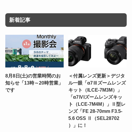
新着記事
8月8日(土)の営業時間のお
＜付属レンズ更新＞デジタ
知らせ「13時～20時営業」
ル一眼「α7Ⅲズームレンズ
です
キット（ILCE-7M3M）」
「α7ⅣIズームレンズキッ
ト（LCE-7M4M）」Ⅱ型レ
ンズ「FE 28-70mm F3.5-
5.6 OSS Ⅱ（SEL28702
）」に！