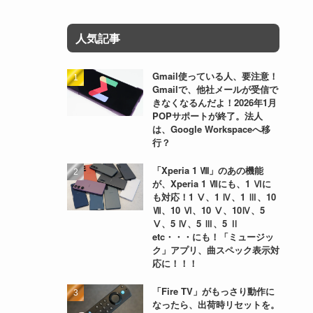
人気記事
Gmail使っている人、要注意！
Gmailで、他社メールが受信で
きなくなるんだよ！2026年1月
POPサポートが終了。法人
は、Google Workspaceへ移
行？
「Xperia 1 Ⅷ」のあの機能
が、Xperia 1 Ⅶにも、1 Ⅵに
も対応！1 Ⅴ、1 Ⅳ、1 Ⅲ、10
Ⅶ、10 Ⅵ、10 Ⅴ、10Ⅳ、5
Ⅴ、5 Ⅳ、5 Ⅲ、5 Ⅱ
etc・・・にも！「ミュージッ
ク」アプリ、曲スペック表示対
応に！！！
「Fire TV」がもっさり動作に
なったら、出荷時リセットを。