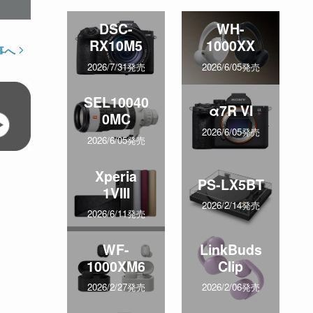
DSC-
WH-
RX10M5
1000XX
事へ
2026/7/31発売
2026/6/05発売
SEL10040
α7R VI
0MC
2026/6/05発売
2026/6/05発売
Xperia
PS-LX5BT
1VIII
2026/2/14発売
2026/6/11発売
WF-
LinkBuds
1000XM6
Clip
2026/2/27発売
2026/2/06発売