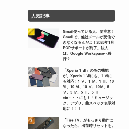
人気記事
Gmail使っている人、要注意！
Gmailで、他社メールが受信で
きなくなるんだよ！2026年1月
POPサポートが終了。法人
は、Google Workspaceへ移
行？
「Xperia 1 Ⅷ」のあの機能
が、Xperia 1 Ⅶにも、1 Ⅵに
も対応！1 Ⅴ、1 Ⅳ、1 Ⅲ、10
Ⅶ、10 Ⅵ、10 Ⅴ、10Ⅳ、5
Ⅴ、5 Ⅳ、5 Ⅲ、5 Ⅱ
etc・・・にも！「ミュージッ
ク」アプリ、曲スペック表示対
応に！！！
「Fire TV」がもっさり動作に
なったら、出荷時リセットを。