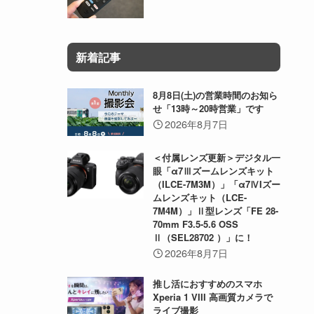
新着記事
8月8日(土)の営業時間のお知ら
せ「13時～20時営業」です
2026年8月7日
＜付属レンズ更新＞デジタル一
眼「α7Ⅲズームレンズキット
（ILCE-7M3M）」「α7ⅣIズー
ムレンズキット（LCE-
7M4M）」Ⅱ型レンズ「FE 28-
70mm F3.5-5.6 OSS
Ⅱ（SEL28702 ）」に！
2026年8月7日
推し活におすすめのスマホ
Xperia 1 VIII 高画質カメラで
ライブ撮影