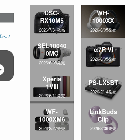
DSC-
WH-
RX10M5
1000XX
2026/7/31発売
2026/6/05発売
事へ
SEL10040
α7R VI
0MC
2026/6/05発売
2026/6/05発売
Xperia
PS-LX5BT
1VIII
2026/2/14発売
2026/6/11発売
WF-
LinkBuds
1000XM6
Clip
2026/2/27発売
2026/2/06発売