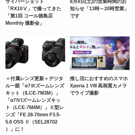
サイバーショット
8月8日(土)の営業時間のお
「RX10Ⅴ」で撮ってきた
知らせ「13時～20時営業」
「第1回 コール徳島店
です
Monthly 撮影会」
＜付属レンズ更新＞デジタ
推し活におすすめのスマホ
ル一眼「α7Ⅲズームレンズ
Xperia 1 VIII 高画質カメラ
キット（ILCE-7M3M）」
でライブ撮影
「α7ⅣIズームレンズキッ
ト（LCE-7M4M）」Ⅱ型レ
ンズ「FE 28-70mm F3.5-
5.6 OSS Ⅱ（SEL28702
）」に！