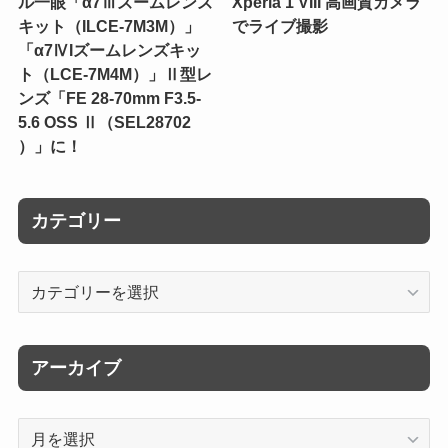
ル一眼「α7Ⅲズームレンズ
Xperia 1 VIII 高画質カメラ
キット（ILCE-7M3M）」
でライブ撮影
「α7ⅣIズームレンズキッ
ト（LCE-7M4M）」Ⅱ型レ
ンズ「FE 28-70mm F3.5-
5.6 OSS Ⅱ（SEL28702
）」に！
カテゴリー
カ
テ
ゴ
リ
アーカイブ
ー
ア