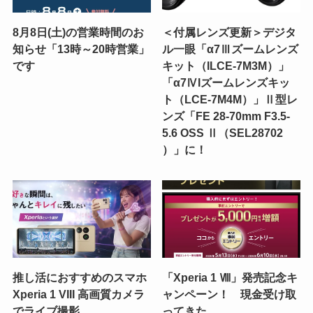
8月8日(土)の営業時間のお
＜付属レンズ更新＞デジタ
知らせ「13時～20時営業」
ル一眼「α7Ⅲズームレンズ
です
キット（ILCE-7M3M）」
「α7ⅣIズームレンズキッ
ト（LCE-7M4M）」Ⅱ型レ
ンズ「FE 28-70mm F3.5-
5.6 OSS Ⅱ（SEL28702
）」に！
推し活におすすめのスマホ
「Xperia 1 Ⅷ」発売記念キ
Xperia 1 VIII 高画質カメラ
ャンペーン！ 現金受け取
でライブ撮影
ってきた