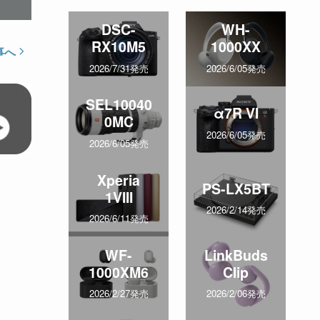
DSC-
WH-
RX10M5
1000XX
事へ
2026/7/31発売
2026/6/05発売
SEL10040
α7R VI
0MC
2026/6/05発売
2026/6/05発売
Xperia
PS-LX5BT
1VIII
2026/2/14発売
2026/6/11発売
WF-
LinkBuds
1000XM6
Clip
2026/2/27発売
2026/2/06発売