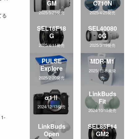
GM
C710N
2025/5/23発売
2025/4/25発売
てる
SEL16F18
SEL40080
G
0G
2025/4/11発売
2025/3/19発売
PULSE
MDR-M1
Explore
2025/ 日本未発
売
2025/2/20発売
LinkBuds
α1Ⅱ
Fit
2024/12/13発売
2024/10/15発売
1-
LinkBuds
SEL85F14
Open
GM2