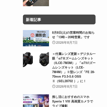
新着記事
8月8日(土)の営業時間のお知ら
せ「13時～20時営業」です
2026年8月7日
＜付属レンズ更新＞デジタル一
眼「α7Ⅲズームレンズキット
（ILCE-7M3M）」「α7ⅣIズー
ムレンズキット（LCE-
7M4M）」Ⅱ型レンズ「FE 28-
70mm F3.5-5.6 OSS
Ⅱ（SEL28702 ）」に！
2026年8月7日
推し活におすすめのスマホ
Xperia 1 VIII 高画質カメラで
ライブ撮影