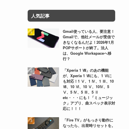
人気記事
Gmail使っている人、要注意！
Gmailで、他社メールが受信で
きなくなるんだよ！2026年1月
POPサポートが終了。法人
は、Google Workspaceへ移
行？
「Xperia 1 Ⅷ」のあの機能
が、Xperia 1 Ⅶにも、1 Ⅵに
も対応！1 Ⅴ、1 Ⅳ、1 Ⅲ、10
Ⅶ、10 Ⅵ、10 Ⅴ、10Ⅳ、5
Ⅴ、5 Ⅳ、5 Ⅲ、5 Ⅱ
etc・・・にも！「ミュージッ
ク」アプリ、曲スペック表示対
応に！！！
「Fire TV」がもっさり動作に
なったら、出荷時リセットを。