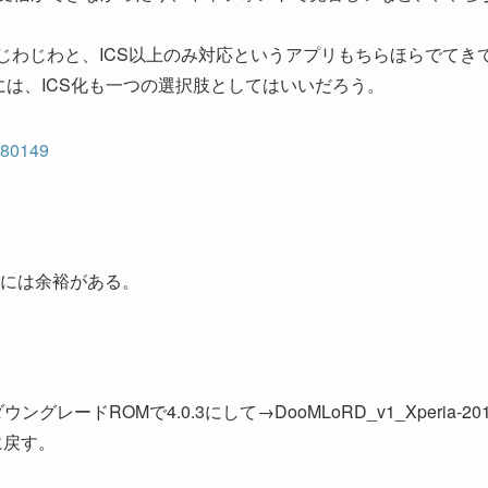
じわじわと、ICS以上のみ対応というアプリもちらほらでてき
には、ICS化も一つの選択肢としてはいいだろう。
680149
には余裕がある。
ングレードROMで4.0.3にして→DooMLoRD_v1_Xperia-201
に戻す。