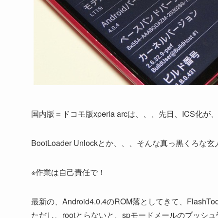
国内版＝ドコモ版xperia arcは、、、先日、ICS
BootLoader Unlockとか、、、そんな真っ黒
※作業は自己責任で！
最新の、Android4.0.4のROM落としてきて、FlashT
ただし、rootとらないと、spモードメールのプッ