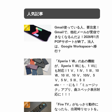
人気記事
Gmail使っている人、要注意！
Gmailで、他社メールが受信で
きなくなるんだよ！2026年1月
POPサポートが終了。法人
は、Google Workspaceへ移
行？
「Xperia 1 Ⅷ」のあの機能
が、Xperia 1 Ⅶにも、1 Ⅵに
も対応！1 Ⅴ、1 Ⅳ、1 Ⅲ、10
Ⅶ、10 Ⅵ、10 Ⅴ、10Ⅳ、5
Ⅴ、5 Ⅳ、5 Ⅲ、5 Ⅱ
etc・・・にも！「ミュージッ
ク」アプリ、曲スペック表示対
応に！！！
「Fire TV」がもっさり動作に
なったら、出荷時リセットを。