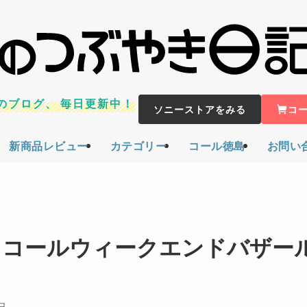
のブログ、
毎日更新中！
ソニーストアをみる
コ
新商品レビュー
カテゴリー
コール徳島
お問い
0円!! コールウィークエンドバザー
日