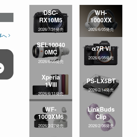
DSC-
WH-
RX10M5
1000XX
2026/7/31発売
2026/6/05発売
事へ
SEL10040
α7R VI
0MC
2026/6/05発売
2026/6/05発売
Xperia
PS-LX5BT
1VIII
2026/2/14発売
2026/6/11発売
WF-
LinkBuds
1000XM6
Clip
2026/2/27発売
2026/2/06発売