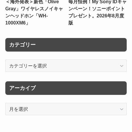
＜海外発表＞新色「Olive
毎月恒例！My Sony IDキャ
Gray」ワイヤレスノイキャ
ンペーン！ソニーポイント
ンヘッドホン「WH-
プレゼント。2026年8月度
1000XM6」
版
カテゴリー
カ
テ
ゴ
リ
アーカイブ
ー
ア
ー
カ
イ