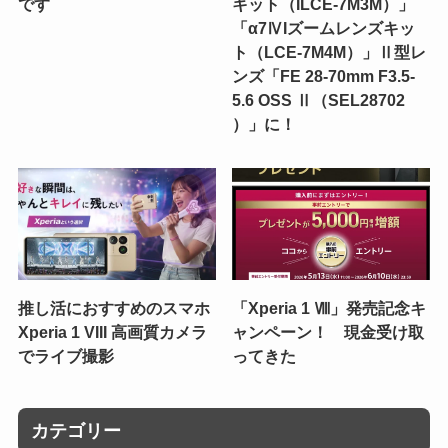
です
キット（ILCE-7M3M）」
「α7ⅣIズームレンズキッ
ト（LCE-7M4M）」Ⅱ型レ
ンズ「FE 28-70mm F3.5-
5.6 OSS Ⅱ（SEL28702
）」に！
推し活におすすめのスマホ
「Xperia 1 Ⅷ」発売記念キ
Xperia 1 VIII 高画質カメラ
ャンペーン！ 現金受け取
でライブ撮影
ってきた
カテゴリー