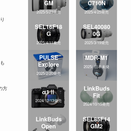
GM
C710N
2025/5/23発売
2025/4/25発売
り
SEL16F18
SEL40080
G
0G
2025/4/11発売
2025/3/19発売
PULSE
MDR-M1
も
Explore
2025/ 日本未発
売
2025/2/20発売
LinkBuds
の方
α1Ⅱ
Fit
2024/12/13発売
2024/10/15発売
LinkBuds
SEL85F14
Open
GM2