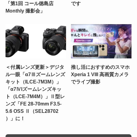
「第1回 コール徳島店
です
Monthly 撮影会」
＜付属レンズ更新＞デジタ
推し活におすすめのスマホ
ル一眼「α7Ⅲズームレンズ
Xperia 1 VIII 高画質カメラ
キット（ILCE-7M3M）」
でライブ撮影
「α7ⅣIズームレンズキッ
ト（LCE-7M4M）」Ⅱ型レ
ンズ「FE 28-70mm F3.5-
5.6 OSS Ⅱ（SEL28702
）」に！