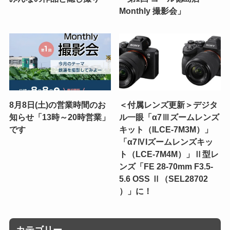
Monthly 撮影会」
8月8日(土)の営業時間のお
＜付属レンズ更新＞デジタ
知らせ「13時～20時営業」
ル一眼「α7Ⅲズームレンズ
です
キット（ILCE-7M3M）」
「α7ⅣIズームレンズキッ
ト（LCE-7M4M）」Ⅱ型レ
ンズ「FE 28-70mm F3.5-
5.6 OSS Ⅱ（SEL28702
）」に！
カテゴリー