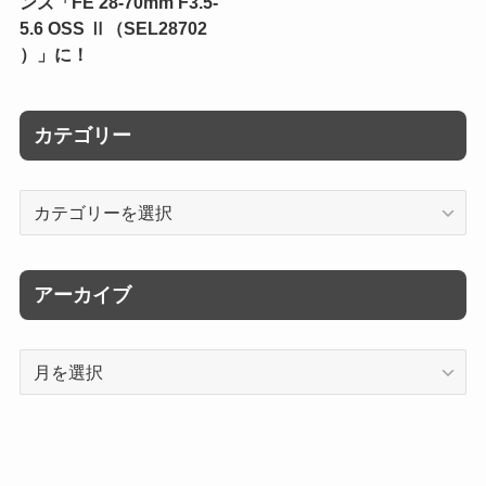
ンズ「FE 28-70mm F3.5-
5.6 OSS Ⅱ（SEL28702
）」に！
カテゴリー
カ
テ
ゴ
リ
アーカイブ
ー
ア
ー
カ
イ
ブ