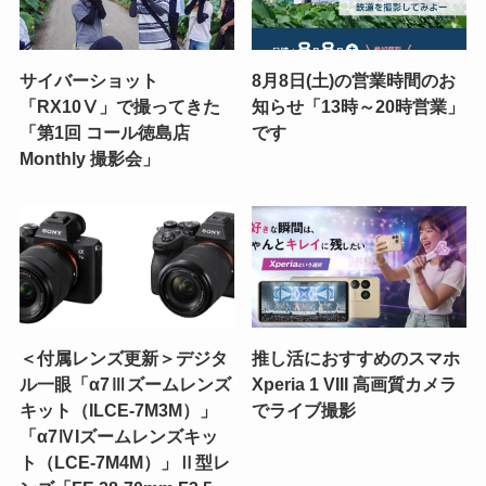
サイバーショット
8月8日(土)の営業時間のお
「RX10Ⅴ」で撮ってきた
知らせ「13時～20時営業」
「第1回 コール徳島店
です
Monthly 撮影会」
＜付属レンズ更新＞デジタ
推し活におすすめのスマホ
ル一眼「α7Ⅲズームレンズ
Xperia 1 VIII 高画質カメラ
キット（ILCE-7M3M）」
でライブ撮影
「α7ⅣIズームレンズキッ
ト（LCE-7M4M）」Ⅱ型レ