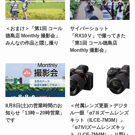
＜おまけ＞「第1回 コール
サイバーショット
徳島店 Monthly 撮影会」
「RX10Ⅴ」で撮ってきた
みんなの作品と隠し撮り
「第1回 コール徳島店
Monthly 撮影会」
8月8日(土)の営業時間のお
＜付属レンズ更新＞デジタ
知らせ「13時～20時営業」
ル一眼「α7Ⅲズームレンズ
です
キット（ILCE-7M3M）」
「α7ⅣIズームレンズキッ
ト（LCE-7M4M）」Ⅱ型レ