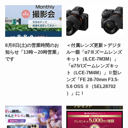
8月8日(土)の営業時間のお
＜付属レンズ更新＞デジタ
知らせ「13時～20時営業」
ル一眼「α7Ⅲズームレンズ
です
キット（ILCE-7M3M）」
「α7ⅣIズームレンズキッ
ト（LCE-7M4M）」Ⅱ型レ
ンズ「FE 28-70mm F3.5-
5.6 OSS Ⅱ（SEL28702
）」に！