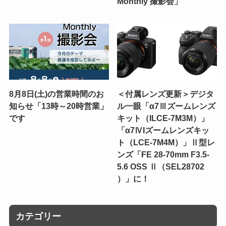
Monthly 撮影会」
8月8日(土)の営業時間のお
＜付属レンズ更新＞デジタ
知らせ「13時～20時営業」
ル一眼「α7Ⅲズームレンズ
です
キット（ILCE-7M3M）」
「α7ⅣIズームレンズキッ
ト（LCE-7M4M）」Ⅱ型レ
ンズ「FE 28-70mm F3.5-
5.6 OSS Ⅱ（SEL28702
）」に！
カテゴリー