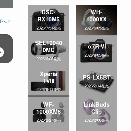
DSC-
WH-
RX10M5
1000XX
事へ
2026/7/31発売
2026/6/05発売
SEL10040
α7R VI
0MC
2026/6/05発売
2026/6/05発売
Xperia
PS-LX5BT
1VIII
2026/2/14発売
2026/6/11発売
WF-
LinkBuds
1000XM6
Clip
2026/2/27発売
2026/2/06発売