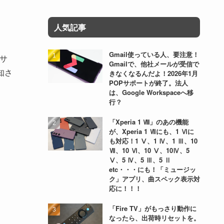
人気記事
Gmail使っている人、要注意！
サ
Gmailで、他社メールが受信で
知さ
きなくなるんだよ！2026年1月
POPサポートが終了。法人
は、Google Workspaceへ移
行？
「Xperia 1 Ⅷ」のあの機能
が、Xperia 1 Ⅶにも、1 Ⅵに
も対応！1 Ⅴ、1 Ⅳ、1 Ⅲ、10
Ⅶ、10 Ⅵ、10 Ⅴ、10Ⅳ、5
Ⅴ、5 Ⅳ、5 Ⅲ、5 Ⅱ
etc・・・にも！「ミュージッ
ク」アプリ、曲スペック表示対
応に！！！
「Fire TV」がもっさり動作に
なったら、出荷時リセットを。