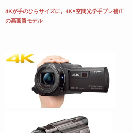
4K
が手のひらサイズに。
4K
×空間光学手ブレ補正
の高画質モデル