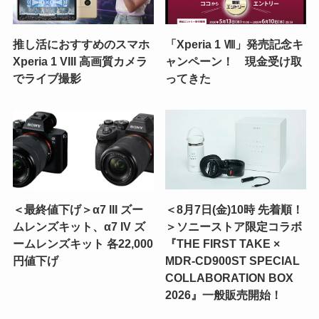
推し活におすすめのスマホ
「Xperia 1 Ⅷ」発売記念キ
Xperia 1 VIII 高画質カメラ
ャンペーン！ 現金受け取
でライブ撮影
ってきた
＜最終値下げ＞α7 III ズー
＜8月7日(金)10時 先着順！
ムレンズキット、α7 IV ズ
＞ソニーストア限定コラボ
ームレンズキット 各22,000
『THE FIRST TAKE ×
円値下げ
MDR-CD900ST SPECIAL
COLLABORATION BOX
2026』一般販売開始！