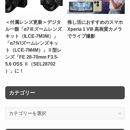
＜付属レンズ更新＞デジタ
推し活におすすめのスマホ
ル一眼「α7Ⅲズームレンズ
Xperia 1 VIII 高画質カメラ
キット（ILCE-7M3M）」
でライブ撮影
「α7ⅣIズームレンズキッ
ト（LCE-7M4M）」Ⅱ型レ
ンズ「FE 28-70mm F3.5-
5.6 OSS Ⅱ（SEL28702
）」に！
カテゴリー
カ
テ
ゴ