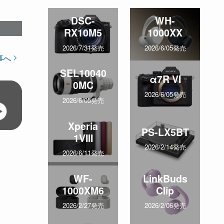
DSC-
WH-
RX10M5
1000XX
2026/7/31発売
2026/6/05発売
事へ
SEL10040
α7R VI
0MC
2026/6/05発売
2026/6/05発売
Xperia
PS-LX5BT
1VIII
2026/2/14発売
2026/6/11発売
WF-
LinkBuds
1000XM6
Clip
2026/2/27発売
2026/2/06発売