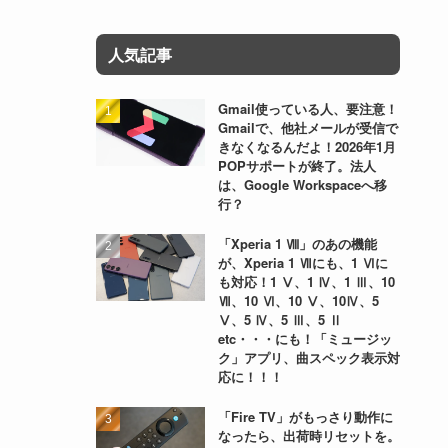
人気記事
Gmail使っている人、要注意！
Gmailで、他社メールが受信で
きなくなるんだよ！2026年1月
POPサポートが終了。法人
は、Google Workspaceへ移
行？
「Xperia 1 Ⅷ」のあの機能
が、Xperia 1 Ⅶにも、1 Ⅵに
も対応！1 Ⅴ、1 Ⅳ、1 Ⅲ、10
Ⅶ、10 Ⅵ、10 Ⅴ、10Ⅳ、5
Ⅴ、5 Ⅳ、5 Ⅲ、5 Ⅱ
etc・・・にも！「ミュージッ
ク」アプリ、曲スペック表示対
応に！！！
「Fire TV」がもっさり動作に
なったら、出荷時リセットを。