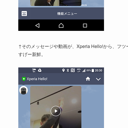
↑そのメッセージや動画が、Xperia Hello!から、
すげー新鮮。