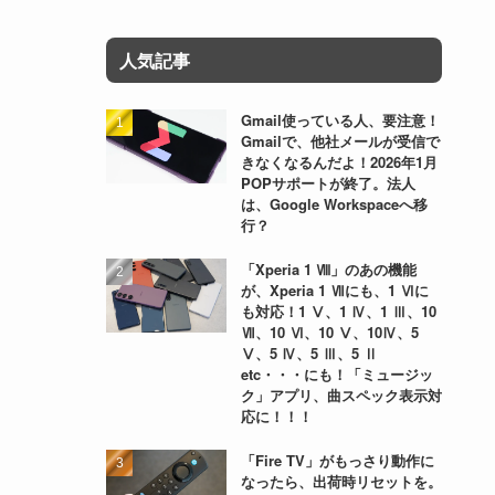
人気記事
Gmail使っている人、要注意！
Gmailで、他社メールが受信で
きなくなるんだよ！2026年1月
POPサポートが終了。法人
は、Google Workspaceへ移
行？
「Xperia 1 Ⅷ」のあの機能
が、Xperia 1 Ⅶにも、1 Ⅵに
も対応！1 Ⅴ、1 Ⅳ、1 Ⅲ、10
Ⅶ、10 Ⅵ、10 Ⅴ、10Ⅳ、5
Ⅴ、5 Ⅳ、5 Ⅲ、5 Ⅱ
etc・・・にも！「ミュージッ
ク」アプリ、曲スペック表示対
応に！！！
「Fire TV」がもっさり動作に
なったら、出荷時リセットを。