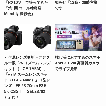
「RX10Ⅴ」で撮ってきた
知らせ「13時～20時営業」
「第1回 コール徳島店
です
Monthly 撮影会」
＜付属レンズ更新＞デジタ
推し活におすすめのスマホ
ル一眼「α7Ⅲズームレンズ
Xperia 1 VIII 高画質カメラ
キット（ILCE-7M3M）」
でライブ撮影
「α7ⅣIズームレンズキッ
ト（LCE-7M4M）」Ⅱ型レ
ンズ「FE 28-70mm F3.5-
5.6 OSS Ⅱ（SEL28702
）」に！